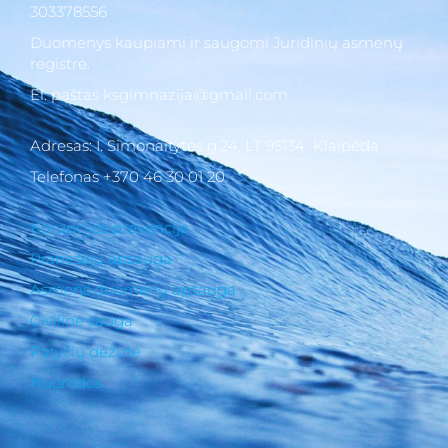
303378556
Duomenys kaupiami ir saugomi Juridinių asmenų
registre.
El. paštas ksgimnazija@gmail.com
Adresas: I. Simonaitytės g.24, LT 95134 Klaipėda
Telefonas +370 46 30 01 20
gimnazi
Korupcijos prevencija
Pranešėjų apsauga
Asmens duomenų apsauga
Civilinė sauga
Patyčių dėžutė
Nuorodos