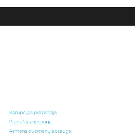
Biudžetinė įstaiga. Įstaigos juridinio asmens kodas
303378556
Duomenys kaupiami ir saugomi Juridinių asmenų
registre.
El. paštas ksgimnazija@gmail.com
Adresas: I. Simonaitytės g.24, LT 95134 Klaipėda
Telefonas +370 46 30 01 20
Korupcijos prevencija
Pranešėjų apsauga
Asmens duomenų apsauga