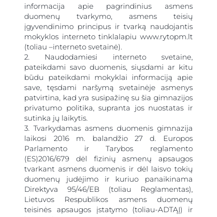
informacija apie pagrindinius asmens
duomenų tvarkymo, asmens teisių
įgyvendinimo principus ir tvarką naudojantis
mokyklos interneto tinklalapiu www.rytopm.lt
(toliau –interneto svetainė).
2. Naudodamiesi interneto svetaine,
pateikdami savo duomenis, siųsdami ar kitu
būdu pateikdami mokyklai informaciją apie
gimnazija
save, tęsdami naršymą svetainėje asmenys
patvirtina, kad yra susipažinę su šia gimnazijos
suaugus
privatumo politika, supranta jos nuostatas ir
sutinka jų laikytis.
3. Tvarkydamas asmens duomenis gimnazija
laikosi 2016 m. balandžio 27 d. Europos
Parlamento ir Tarybos reglamento
(ES)2016/679 dėl fizinių asmenų apsaugos
tvarkant asmens duomenis ir dėl laisvo tokių
duomenų judėjimo ir kuriuo panaikinama
Direktyva 95/46/EB (toliau Reglamentas),
Lietuvos Respublikos asmens duomenų
teisinės apsaugos įstatymo (toliau-ADTĄĮ) ir