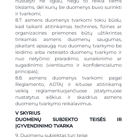
nustatyti ne ilgiau, negu to reikia tiems
tikslams, dėl kurių šie duomenys buvo surinkti
ir tvarkomi;
8.7. asmens duomenys tvarkomi tokiu būdu,
kad taikant atitinkamas technines, fizines ar
organizacines priemones būtų užtikrintas
tinkamas asmens duomenų saugumas,
įskaitant apsaugą nuo duomenų tvarkymo be
leidimo arba neteisėto duomenų tvarkymo ir
nuo netyčinio praradimo, sunaikinimo ar
sugadinimo (vientisumo ir konfidencialumo
principas);
8.8. asmens duomenys tvarkomi pagal
Reglamento, ADTAĮ ir kituose atitinkamą
veiklą reglamentuojančiuose įstatymuose
nustatytus aiškius ir skaidrius asmens
duomenų tvarkymo reikalavimus.
V SKYRIUS
DUOMENŲ SUBJEKTO TEISĖS IR
ĮGYVENDINIMO TVARKA
9. Duomenų subjektas turi teisę: