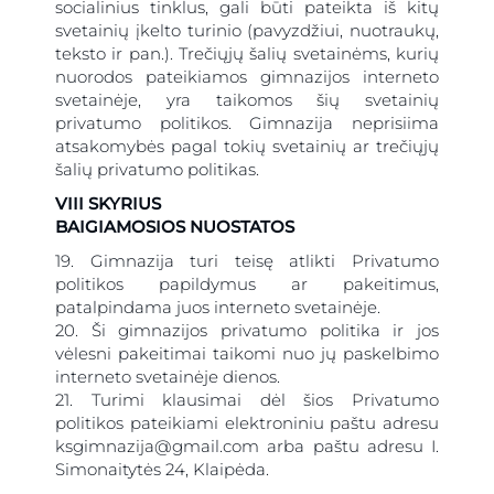
socialinius tinklus, gali būti pateikta iš kitų
svetainių įkelto turinio (pavyzdžiui, nuotraukų,
teksto ir pan.). Trečiųjų šalių svetainėms, kurių
nuorodos pateikiamos gimnazijos interneto
svetainėje, yra taikomos šių svetainių
privatumo politikos. Gimnazija neprisiima
atsakomybės pagal tokių svetainių ar trečiųjų
šalių privatumo politikas.
VIII SKYRIUS
BAIGIAMOSIOS NUOSTATOS
19. Gimnazija turi teisę atlikti Privatumo
politikos papildymus ar pakeitimus,
patalpindama juos interneto svetainėje.
20. Ši gimnazijos privatumo politika ir jos
vėlesni pakeitimai taikomi nuo jų paskelbimo
interneto svetainėje dienos.
21. Turimi klausimai dėl šios Privatumo
politikos pateikiami elektroniniu paštu adresu
ksgimnazija@gmail.com arba paštu adresu I.
Simonaitytės 24, Klaipėda.