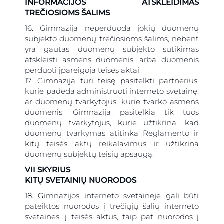
INFORMACIJOS ATSKLEIDIMAS
TREČIOSIOMS ŠALIMS
16. Gimnazija neperduoda jokių duomenų
subjekto duomenų trečiosioms šalims, nebent
yra gautas duomenų subjekto sutikimas
atskleisti asmens duomenis, arba duomenis
perduoti įpareigoja teisės aktai.
17. Gimnazija turi teisę pasitelkti partnerius,
kurie padeda administruoti interneto svetainę,
ar duomenų tvarkytojus, kurie tvarko asmens
duomenis. Gimnazija pasitelkia tik tuos
duomenų tvarkytojus, kurie užtikrina, kad
duomenų tvarkymas atitinka Reglamento ir
kitų teisės aktų reikalavimus ir užtikrina
duomenų subjektų teisių apsaugą.
VII SKYRIUS
KITŲ SVETAINIŲ NUORODOS
18. Gimnazijos interneto svetainėje gali būti
pateiktos nuorodos į trečiųjų šalių interneto
svetaines, į teisės aktus, taip pat nuorodos į