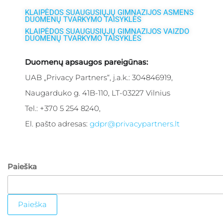
KLAIPĖDOS SUAUGUSIŲJŲ GIMNAZIJOS ASMENS
DUOMENŲ TVARKYMO TAISYKLĖS
KLAIPĖDOS SUAUGUSIŲJŲ GIMNAZIJOS VAIZDO
DUOMENŲ TVARKYMO TAISYKLĖS
Duomenų apsaugos pareigūnas:
UAB „Privacy Partners“, j.a.k.: 304846919,
Naugarduko g. 41B-110, LT-03227
Vilnius
Tel.:
+370 5 254 8240
,
El. pašto adresas:
gdpr@privacypartners.lt
Paieška
Paieška