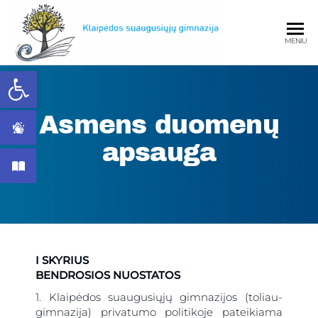
MENIU
Open toolbar
Klaipėdos
Asmens duomenų
apsauga
Klaipėd
I SKYRIUS
suaugusiųjų
BENDROSIOS NUOSTATOS
1. Klaipėdos suaugusiųjų gimnazijos (toliau-
gimnazija) privatumo politikoje pateikiama