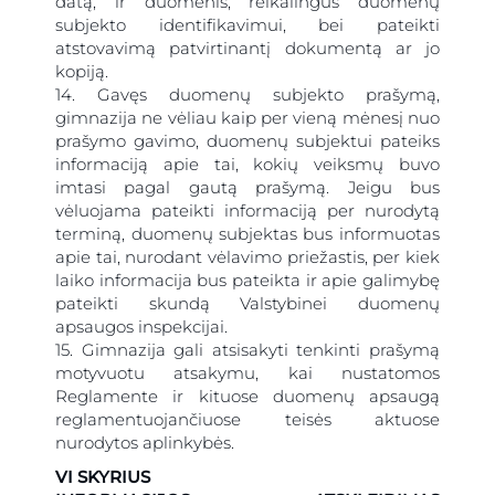
datą, ir duomenis, reikalingus duomenų
subjekto identifikavimui, bei pateikti
atstovavimą patvirtinantį dokumentą ar jo
kopiją.
14. Gavęs duomenų subjekto prašymą,
gimnazija ne vėliau kaip per vieną mėnesį nuo
prašymo gavimo, duomenų subjektui pateiks
informaciją apie tai, kokių veiksmų buvo
imtasi pagal gautą prašymą. Jeigu bus
vėluojama pateikti informaciją per nurodytą
terminą, duomenų subjektas bus informuotas
apie tai, nurodant vėlavimo priežastis, per kiek
laiko informacija bus pateikta ir apie galimybę
pateikti skundą Valstybinei duomenų
apsaugos inspekcijai.
15. Gimnazija gali atsisakyti tenkinti prašymą
motyvuotu atsakymu, kai nustatomos
Reglamente ir kituose duomenų apsaugą
reglamentuojančiuose teisės aktuose
nurodytos aplinkybės.
VI SKYRIUS