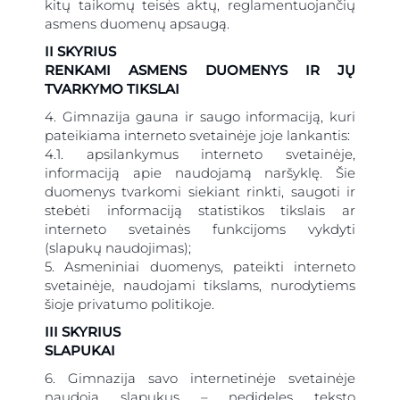
kitų taikomų teisės aktų, reglamentuojančių
asmens duomenų apsaugą.
II SKYRIUS
RENKAMI ASMENS DUOMENYS IR JŲ
TVARKYMO TIKSLAI
4. Gimnazija gauna ir saugo informaciją, kuri
pateikiama interneto svetainėje joje lankantis:
4.1. apsilankymus interneto svetainėje,
gimnazi
informaciją apie naudojamą naršyklę. Šie
duomenys tvarkomi siekiant rinkti, saugoti ir
stebėti informaciją statistikos tikslais ar
interneto svetainės funkcijoms vykdyti
(slapukų naudojimas);
5. Asmeniniai duomenys, pateikti interneto
svetainėje, naudojami tikslams, nurodytiems
šioje privatumo politikoje.
III SKYRIUS
SLAPUKAI
6. Gimnazija savo internetinėje svetainėje
naudoja slapukus – nedideles teksto