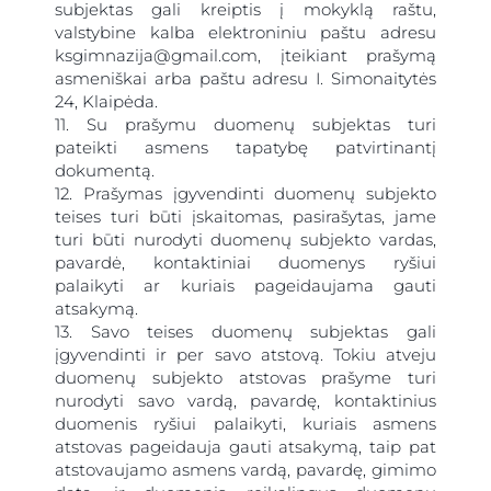
subjektas gali kreiptis į mokyklą raštu,
valstybine kalba elektroniniu paštu adresu
ksgimnazija@gmail.com, įteikiant prašymą
asmeniškai arba paštu adresu I. Simonaitytės
24, Klaipėda.
11. Su prašymu duomenų subjektas turi
pateikti asmens tapatybę patvirtinantį
dokumentą.
12. Prašymas įgyvendinti duomenų subjekto
teises turi būti įskaitomas, pasirašytas, jame
turi būti nurodyti duomenų subjekto vardas,
pavardė, kontaktiniai duomenys ryšiui
palaikyti ar kuriais pageidaujama gauti
atsakymą.
13. Savo teises duomenų subjektas gali
įgyvendinti ir per savo atstovą. Tokiu atveju
duomenų subjekto atstovas prašyme turi
nurodyti savo vardą, pavardę, kontaktinius
duomenis ryšiui palaikyti, kuriais asmens
atstovas pageidauja gauti atsakymą, taip pat
atstovaujamo asmens vardą, pavardę, gimimo