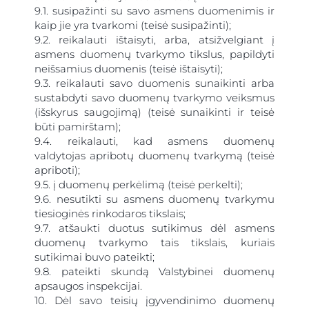
9.1. susipažinti su savo asmens duomenimis ir
kaip jie yra tvarkomi (teisė susipažinti);
9.2. reikalauti ištaisyti, arba, atsižvelgiant į
asmens duomenų tvarkymo tikslus, papildyti
neišsamius duomenis (teisė ištaisyti);
9.3. reikalauti savo duomenis sunaikinti arba
sustabdyti savo duomenų tvarkymo veiksmus
(išskyrus saugojimą) (teisė sunaikinti ir teisė
būti pamirštam);
9.4. reikalauti, kad asmens duomenų
valdytojas apribotų duomenų tvarkymą (teisė
apriboti);
9.5. į duomenų perkėlimą (teisė perkelti);
9.6. nesutikti su asmens duomenų tvarkymu
tiesioginės rinkodaros tikslais;
9.7. atšaukti duotus sutikimus dėl asmens
duomenų tvarkymo tais tikslais, kuriais
sutikimai buvo pateikti;
9.8. pateikti skundą Valstybinei duomenų
apsaugos inspekcijai.
10. Dėl savo teisių įgyvendinimo duomenų