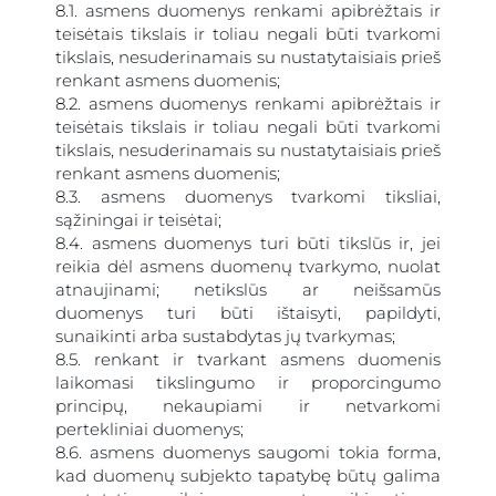
8.1. asmens duomenys renkami apibrėžtais ir
teisėtais tikslais ir toliau negali būti tvarkomi
tikslais, nesuderinamais su nustatytaisiais prieš
renkant asmens duomenis;
8.2. asmens duomenys renkami apibrėžtais ir
teisėtais tikslais ir toliau negali būti tvarkomi
tikslais, nesuderinamais su nustatytaisiais prieš
renkant asmens duomenis;
8.3. asmens duomenys tvarkomi tiksliai,
sąžiningai ir teisėtai;
8.4. asmens duomenys turi būti tikslūs ir, jei
reikia dėl asmens duomenų tvarkymo, nuolat
atnaujinami; netikslūs ar neišsamūs
duomenys turi būti ištaisyti, papildyti,
sunaikinti arba sustabdytas jų tvarkymas;
8.5. renkant ir tvarkant asmens duomenis
laikomasi tikslingumo ir proporcingumo
principų, nekaupiami ir netvarkomi
pertekliniai duomenys;
8.6. asmens duomenys saugomi tokia forma,
kad duomenų subjekto tapatybę būtų galima