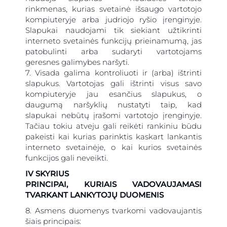
rinkmenas, kurias svetainė išsaugo vartotojo
kompiuteryje arba judriojo ryšio įrenginyje.
Slapukai naudojami tik siekiant užtikrinti
interneto svetainės funkcijų prieinamumą, jas
patobulinti arba sudaryti vartotojams
geresnes galimybes naršyti.
7. Visada galima kontroliuoti ir (arba) ištrinti
slapukus. Vartotojas gali ištrinti visus savo
kompiuteryje jau esančius slapukus, o
daugumą naršyklių nustatyti taip, kad
slapukai nebūtų įrašomi vartotojo įrenginyje.
Tačiau tokiu atveju gali reikėti rankiniu būdu
pakeisti kai kurias parinktis kaskart lankantis
interneto svetainėje, o kai kurios svetainės
funkcijos gali neveikti.
IV SKYRIUS
PRINCIPAI, KURIAIS VADOVAUJAMASI
TVARKANT LANKYTOJŲ DUOMENIS
8. Asmens duomenys tvarkomi vadovaujantis
šiais principais: