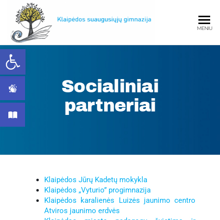
MENIU
Open toolbar
Klaipėdos
Socialiniai
partneriai
Klaipėd
Klaipėdos Jūrų Kadetų mokykla
suaugusiųjų
Klaipėdos „Vyturio” progimnazija
Klaipėdos karalienės Luizės jaunimo centro
Atviros jaunimo erdvės