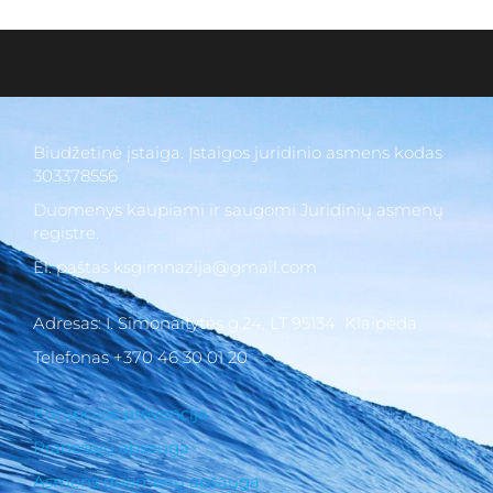
Biudžetinė įstaiga. Įstaigos juridinio asmens kodas
303378556
Duomenys kaupiami ir saugomi Juridinių asmenų
gimnazi
registre.
El. paštas ksgimnazija@gmail.com
Adresas: I. Simonaitytės g.24, LT 95134 Klaipėda
Telefonas +370 46 30 01 20
Korupcijos prevencija
Pranešėjų apsauga
Asmens duomenų apsauga