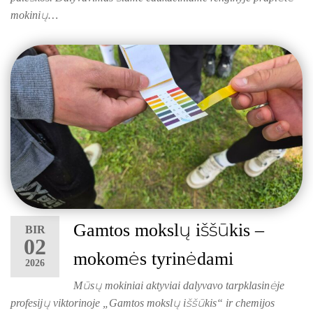
mokinių…
Gamtos mokslų iššūkis –
BIR
02
mokomės tyrinėdami
2026
Mūsų mokiniai aktyviai dalyvavo tarpklasinėje
profesijų viktorinoje „Gamtos mokslų iššūkis“ ir chemijos