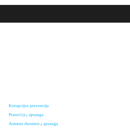
Biudžetinė įstaiga. Įstaigos juridinio asmens kodas
303378556
Duomenys kaupiami ir saugomi Juridinių asmenų registre.
El. paštas ksgimnazija@gmail.com
Adresas: I. Simonaitytės g.24, LT 95134 Klaipėda
Telefonas +370 46 30 01 20
Korupcijos prevencija
Pranešėjų apsauga
Asmens duomenų apsauga