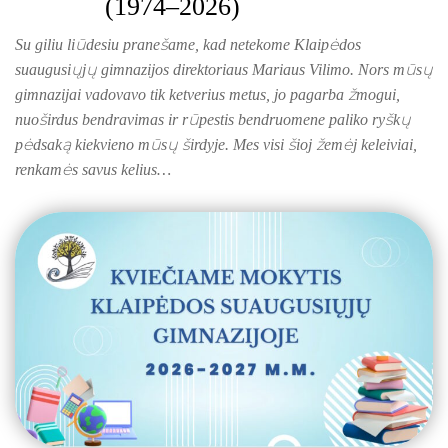
(1974–2026)
Su giliu liūdesiu pranešame, kad netekome Klaipėdos
suaugusiųjų gimnazijos direktoriaus Mariaus Vilimo. Nors mūsų
gimnazijai vadovavo tik ketverius metus, jo pagarba žmogui,
nuoširdus bendravimas ir rūpestis bendruomene paliko ryškų
pėdsaką kiekvieno mūsų širdyje. Mes visi šioj žemėj keleiviai,
gimnazija
renkamės savus kelius…
suaugusi