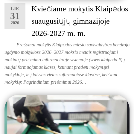
Kviečiame mokytis Klaipėdos
LIE
31
suaugusiųjų gimnazijoje
2026
2026-2027 m. m.
Prašymai mokytis Klaipėdos miesto savivaldybės bendrojo
ugdymo mokyklose 2026–2027 mokslo metais registruojami
gimnazija
mokinių priėmimo informacinėje sistemoje (www.klaipeda.lt) į
naujai formuojamas klases, ketinant pradėti mokymąsi
mokykloje, ir į laisvas vietas suformuotose klasėse, keičiant
mokyklą: Pagrindiniam priėmimui 2026…