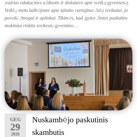
įvairias edukacines užduotis ir diskutavo apie sveiką gyvenseną.
Veiklų metu kalbėjome apie tabako vartojimo žalą sveikatai, jo
poveikį žmogui ir aplinkai. Tikimės, kad įgytos žinios paskatins
mokinius rinktis sveikesnį gyvenimo…
Nuskambėjo paskutinis
GEG
29
skambutis
2026