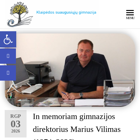
MENIU
Open toolbar
Klaipėdos
Klaipėdo
In memoriam gimnazijos
RGP
suaugusiųjų
03
direktorius Marius Vilimas
2026