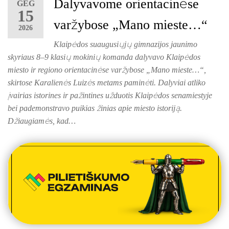
Dalyvavome orientacinėse
GEG
15
varžybose „Mano mieste…“
2026
Klaipėdos suaugusiųjų gimnazijos jaunimo
skyriaus 8–9 klasių mokinių komanda dalyvavo Klaipėdos
miesto ir regiono orientacinėse varžybose „Mano mieste…“,
skirtose Karalienės Luizės metams paminėti. Dalyviai atliko
įvairias istorines ir pažintines užduotis Klaipėdos senamiestyje
bei pademonstravo puikias žinias apie miesto istoriją.
Džiaugiamės, kad…