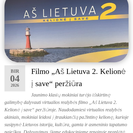
Filmo „Aš Lietuva 2. Kelionė
BIR
04
į save“ peržiūra
2026
Jaunimo klasių mokiniai turėjo išskirtinę
galimybę dalyvauti virtualios realybės filmo „Aš Lietuva 2.
Kelionė į save“ peržiūroje. Naudodamiesi virtualios realybės
akiniais, mokiniai leidosi į įtraukiančią pažintinę kelionę, kurioje
susipynė Lietuvos istorija, kultūra, gamta ir asmeninio tapatumo
paieškos. Dalyvavimas šiame edukaciniame renginyje praplėtė