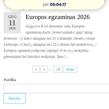
Europos egzaminas 2026
GEG
11
Gegužės 8-10 dienomis vyko Europos
2026
egzaminas,kuris šiemet sulaukė ypač daug
dėmesio – jį laikė daugiau nei 31 tūkstantis žmonių visoje
Lietuvoje, iš kurių daugiau nei 25 tūkstančiai moksleivių. Į
Europos egzaminą aktyviai įsijungė ir mūsų mokyklos
gimnazistai bei istorijos mokytoja. Ypač…
1
2
…
29
Kitas
Paieška
Paieška