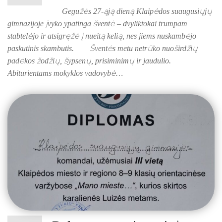
Gegužės 27-ąją dieną Klaipėdos suaugusiųjų
gimnazijoje įvyko ypatinga šventė – dvyliktokai trumpam
stabtelėjo ir atsigręžė į nueitą kelią, nes jiems nuskambėjo
paskutinis skambutis. Šventės metu netrūko nuoširdžių
padėkos žodžių, šypsenų, prisiminimų ir jaudulio.
Abiturientams mokyklos vadovybė…