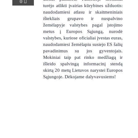
0
turėjo atlikti įvairias kūrybines užduotis:
naudodamiesi atlasu ir skaitmeniniais
ištekliais grupavo ir nuspalvino
žemėlapyje valstybes pagal įstojimo
metus į Europos Sąjungą, nurodė
valstybes, kuriose oficialiai įvestas euras,
naudodamiesi žemėlapiu susiejo ES šalių
gimnazija
pavadinimus su jos gyventojais.
Mokiniai taip pat rinko medžiagą ir
išleido spalvingą informacinį stendą
suaugusių
skirtą 20 metų Lietuvos narystei Europos
Sąjungoje. Dėkojame dalyvavusiems!