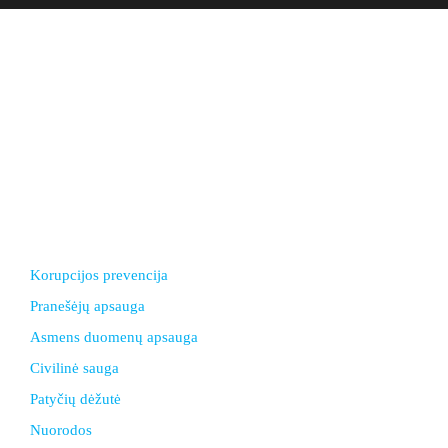
Biudžetinė įstaiga. Įstaigos juridinio asmens kodas
303378556
Duomenys kaupiami ir saugomi Juridinių asmenų registre.
El. paštas ksgimnazija@gmail.com
Adresas: I. Simonaitytės g.24, LT 95134 Klaipėda
Telefonas +370 46 30 01 20
Korupcijos prevencija
Pranešėjų apsauga
Asmens duomenų apsauga
Civilinė sauga
Patyčių dėžutė
Nuorodos