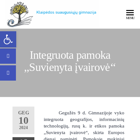
MENIU
Open toolbar
Klaipėdos
Integruota pamoka
,,Suvienyta įvairovė‘‘
Klaipėdos
GEG
Gegužės 9 d. Gimnazijoje vyko
10
integruota geografijos, informacinių
suaugusiųjų
technologijų, rusų k. ir etikos pamoka
2024
„Suvienyta įvairovė“, skirta Europos
dienai paminėti. Pamokoje mokiniai