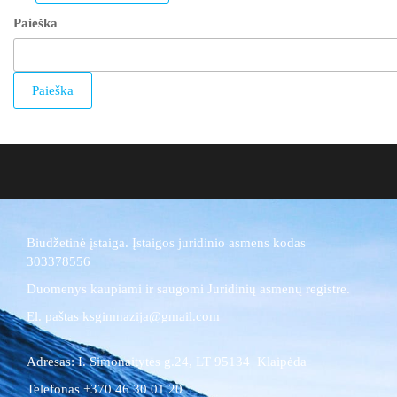
Paieška
Paieška
Biudžetinė įstaiga. Įstaigos juridinio asmens kodas
303378556
Duomenys kaupiami ir saugomi Juridinių asmenų registre.
El. paštas ksgimnazija@gmail.com
Adresas: I. Simonaitytės g.24, LT 95134 Klaipėda
Telefonas +370 46 30 01 20