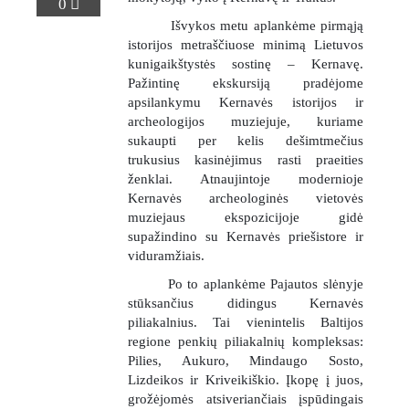
0
Išvykos metu aplankėme pirmąją
istorijos metraščiuose minimą Lietuvos
kunigaikštystės sostinę – Kernavę.
Pažintinę ekskursiją pradėjome
apsilankymu Kernavės istorijos ir
archeologijos muziejuje, kuriame
sukaupti per kelis dešimtmečius
gimnazija
trukusius kasinėjimus rasti praeities
ženklai. Atnaujintoje modernioje
Kernavės archeologinės vietovės
suaugusių
muziejaus ekspozicijoje gidė
supažindino su Kernavės priešistore ir
viduramžiais.
Po to aplankėme Pajautos slėnyje
stūksančius didingus Kernavės
piliakalnius. Tai vienintelis Baltijos
regione penkių piliakalnių kompleksas:
Pilies, Aukuro, Mindaugo Sosto,
Lizdeikos ir Kriveikiškio. Įkopę į juos,
grožėjomės atsiveriančiais įspūdingais