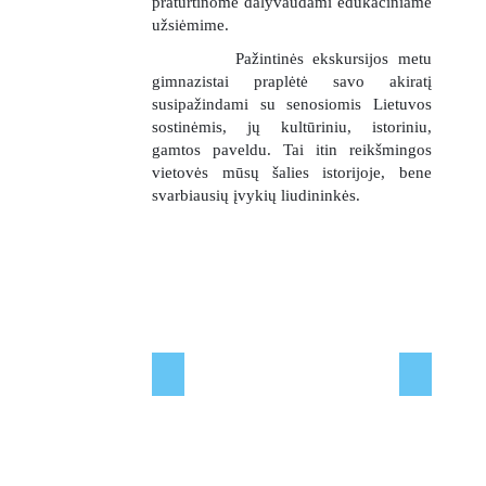
praturtinome dalyvaudami edukaciniame
užsiėmime.
Pažintinės ekskursijos metu
gimnazistai praplėtė savo akiratį
susipažindami su senosiomis Lietuvos
sostinėmis, jų kultūriniu, istoriniu,
gamtos paveldu. Tai itin reikšmingos
vietovės mūsų šalies istorijoje, bene
svarbiausių įvykių liudininkės.