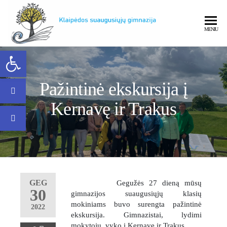
MENIU
Open toolbar
Klaipėdos
Pažintinė ekskursija į
Kernavę ir Trakus
Klaipėdos
GEG
Gegužės 27 dieną mūsų
30
gimnazijos suaugusiųjų klasių
suaugusiųjų
mokiniams buvo surengta pažintinė
2022
ekskursija. Gimnazistai, lydimi
mokytojų, vyko į Kernavę ir Trakus.