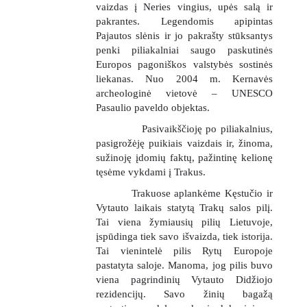
vaizdas į Neries vingius, upės salą ir
pakrantes. Legendomis apipintas
Pajautos slėnis ir jo pakrašty stūksantys
penki piliakalniai saugo paskutinės
Europos pagoniškos valstybės sostinės
liekanas. Nuo 2004 m. Kernavės
archeologinė vietovė – UNESCO
Pasaulio paveldo objektas.
Pasivaikščioję po piliakalnius,
gimnazija
pasigrožėję puikiais vaizdais ir, žinoma,
sužinoję įdomių faktų, pažintinę kelionę
tęsėme vykdami į Trakus.
Trakuose aplankėme Kęstučio ir
Vytauto laikais statytą Trakų salos pilį.
Tai viena žymiausių pilių Lietuvoje,
įspūdinga tiek savo išvaizda, tiek istorija.
Tai vienintelė pilis Rytų Europoje
pastatyta saloje. Manoma, jog pilis buvo
viena pagrindinių Vytauto Didžiojo
rezidencijų. Savo žinių bagažą