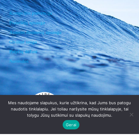
Korupcijos prevencija
Pranešėjų apsauga
Asmens duomenų apsauga
Civilinė sauga
Patyčių dėžutė
Nuorodos
Mes naudojame slapukus, kurie užtikrina, kad Jums bus patogu
naudotis tinklalapiu. Jei toliau naršysite mūsų tinklalapyje, tai
Klaipėdos suaugusiųjų
tolygu Jūsų sutikimui su slapukų naudojimu.
Gerai