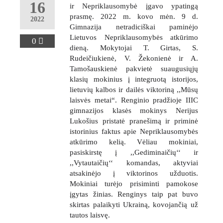
16
ir Nepriklausomybė įgavo ypatingą
prasmę. 2022 m. kovo mėn. 9 d.
2022
Gimnazija netradiciškai paminėjo
Lietuvos Nepriklausomybės atkūrimo
0
dieną. Mokytojai T. Girtas, S.
Rudeičiukienė, V. Žekonienė ir A.
Tamošauskienė pakvietė suaugusiųjų
klasių mokinius į integruotą istorijos,
gimnazija
lietuvių kalbos ir dailės viktoriną ,,Mūsų
laisvės metai“. Renginio pradžioje IIIC
suaugusių
gimnazijos klasės mokinys Nerijus
Lukošius pristatė pranešimą ir priminė
istorinius faktus apie Nepriklausomybės
atkūrimo kelią. Vėliau mokiniai,
pasiskirstę į ,,Gediminaičių‘‘ ir
,,Vytautaičių‘‘ komandas, aktyviai
atsakinėjo į viktorinos užduotis.
Mokiniai turėjo prisiminti pamokose
įgytas žinias. Renginys taip pat buvo
skirtas palaikyti Ukrainą, kovojančią už
tautos laisvę.