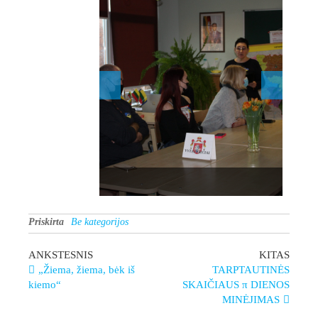
Priskirta
Be kategorijos
ANKSTESNIS
KITAS
„Žiema, žiema, bėk iš
TARPTAUTINĖS
kiemo“
SKAIČIAUS π DIENOS
MINĖJIMAS