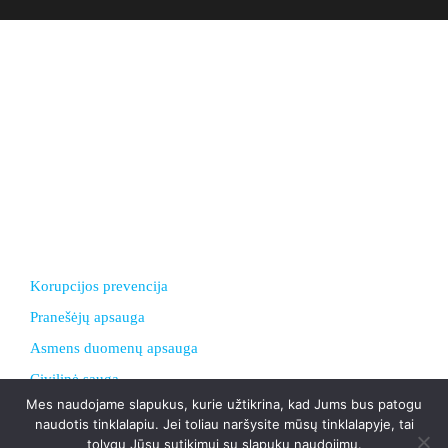
Biudžetinė įstaiga. Įstaigos juridinio asmens kodas
303378556
Duomenys kaupiami ir saugomi Juridinių asmenų registre.
El. paštas ksgimnazija@gmail.com
Adresas: I. Simonaitytės g.24, LT 95134 Klaipėda
Telefonas +370 46 30 01 20
Korupcijos prevencija
Pranešėjų apsauga
Asmens duomenų apsauga
Civilinė sauga
Mes naudojame slapukus, kurie užtikrina, kad Jums bus patogu
Patyčių dėžutė
naudotis tinklalapiu. Jei toliau naršysite mūsų tinklalapyje, tai
Nuorodos
tolygu Jūsų sutikimui su slapukų naudojimu.