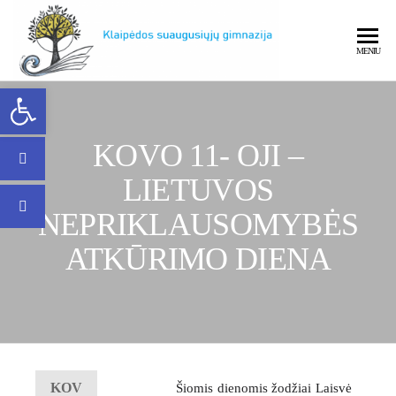
MENIU
Open toolbar
Klaipėdos
KOVO 11- OJI –
LIETUVOS
NEPRIKLAUSOMYBĖS
Klaipėdos
ATKŪRIMO DIENA
suaugusiųjų
KOV
Šiomis dienomis žodžiai Laisvė