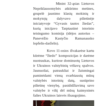
Minint 32-ąsias Lietuvos
Nepriklausomybės atkūrimo metines,
grupelė jaunimo klasių mokinių ir
mokytojų dalyvavo pilietinėje
iniciatyvoje “Gyvasis tautos žiedas”,
kurią inicijavo Tarptautinė istorinio
teisingumo komisija (idėjos autorius –
Panevėžio Kastyčio Ramanausko
lopšelis-darželis).
gimnazija
Kovo 11-osios išvakarėse kartu
kūrėme “žiedo” kompozicijas ir darėme
nuotraukas, kuriose dominuotų Lietuvos
ir Ukrainos valstybinių vėliavų spalvos.
Jaunuoliai, patraukliai ir žaismingai
paminėdami vieną svarbiausių mūsų
valstybės istorinių datų, sustiprino
pilietinę vienybę, pasididžiavimą savo
valstybe ir viltį dėl mūsų kaimyninės
šalies Ukrainos laisvės išsaugojimo.