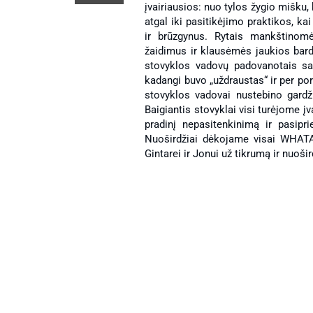
įvairiausios: nuo tylos žygio mišku,
atgal iki pasitikėjimo praktikos, 
ir brūzgynus. Rytais mankštino
žaidimus ir klausėmės jaukios bar
stovyklos vadovų padovanotais sau
kadangi buvo „uždraustas“ ir per por
stovyklos vadovai nustebino gardži
Baigiantis stovyklai visi turėjome įv
gimnazija
pradinį nepasitenkinimą ir pasipr
Nuoširdžiai dėkojame visai WHATA
suaug
Gintarei ir Jonui už tikrumą ir nuoši