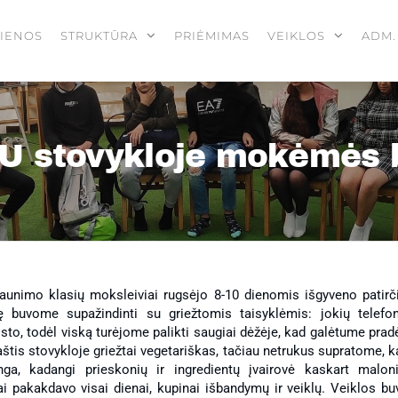
IENOS
STRUKTŪRA
PRIĖMIMAS
VEIKLOS
ADM.
stovykloje mokėmės b
ėdos
aunimo klasių moksleiviai rugsėjo 8-10 dienomis išgyveno patirči
ę buvome supažindinti su griežtomis taisyklėmis: jokių telefon
isto, todėl viską turėjome palikti saugiai dėžėje, kad galėtume prad
jų
raštis stovykloje griežtai vegetariškas, tačiau netrukus supratome, 
nga, kadangi prieskonių ir ingredientų įvairovė kaskart maloni
ai pakakdavo visai dienai, kupinai išbandymų ir veiklų. Veiklos bu