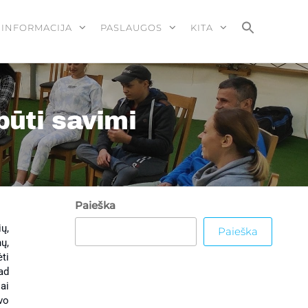
 INFORMACIJA
PASLAUGOS
KITA
ūti savimi
Paieška
ų,
Paieška
ų,
ėti
kad
ai
vo