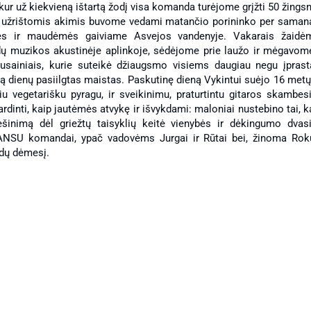
 kur už kiekvieną ištartą žodį visa komanda turėjome grįžti 50 žings
kai užrištomis akimis buvome vedami matančio porininko per saman
mės ir maudėmės gaiviame Asvejos vandenyje. Vakarais žaidė
dų muzikos akustinėje aplinkoje, sėdėjome prie laužo ir mėgavom
sainiais, kurie suteikė džiaugsmo visiems daugiau negu įprasta
ą dienų pasiilgtas maistas. Paskutinę dieną Vykintui suėjo 16 metų 
u vegetarišku pyragu, ir sveikinimu, praturtintu gitaros skambesi
ardinti, kaip jautėmės atvykę ir išvykdami: maloniai nustebino tai, 
iešinimą dėl griežtų taisyklių keitė vienybės ir dėkingumo dvasi
NSU komandai, ypač vadovėms Jurgai ir Rūtai bei, žinoma Roku
usiųjų
rdų dėmesį.