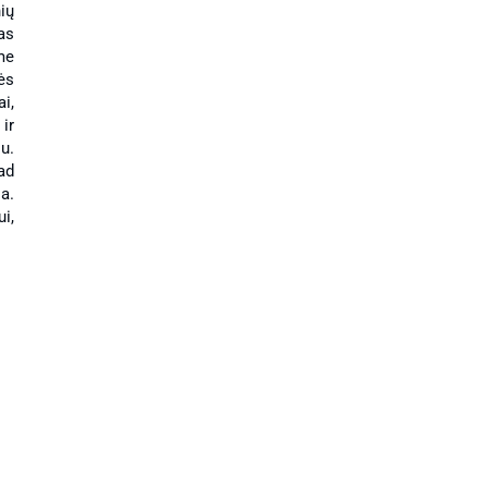
nių
as
me
ės
i,
ir
u.
kad
a.
i,