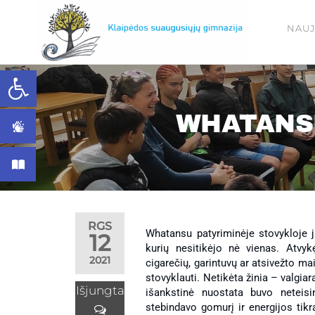
NAUJ
Open toolbar
Klaipėdos
WHATANSU 
Klaip
RGS
Whatansu patyriminėje stovykloje j
12
kurių nesitikėjo nė vienas. Atvyk
2021
cigarečių, garintuvų ar atsivežto ma
suaugusių
stovyklauti. Netikėta žinia – valgia
Išjungta
išankstinė nuostata buvo neteisi
stebindavo gomurį ir energijos tikr