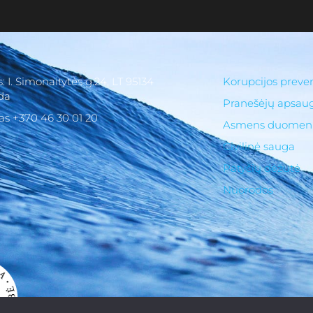
: I. Simonaitytės g.24, LT 95134
Korupcijos preven
da
Pranešėjų apsau
as +370 46 30 01 20
Asmens duomen
Civilinė sauga
Patyčių dėžutė
Nuorodos
Klaipėdos suaugusiųjų gimnazija, 2025