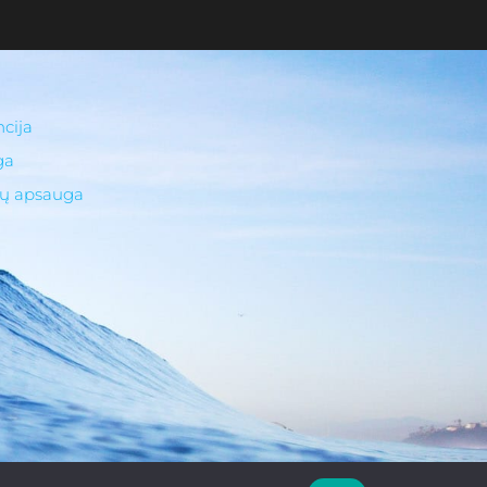
cija
ga
ų apsauga