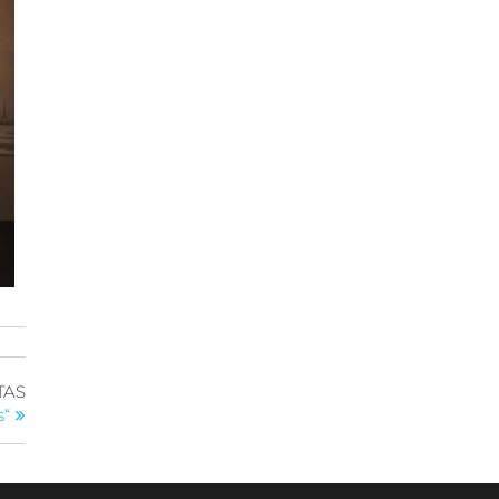
TAS
s“