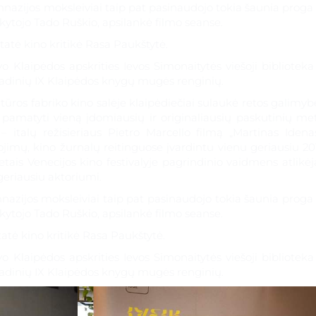
os moksleiviai taip pat pasinaudojo tokia šaunia proga i
tojo Tado Ruškio, apsilankė filmo seanse.
tė kino kritikė Rasa Paukštytė.
ipėdos apskrities Ievos Simonaitytės viešoji biblioteka 
 įvadinių IX Klaipėdos knygų mugės renginių.
os fabriko kino salėje klaipėdiečiai sulaukė retos galimyb
amatyti vieną įdomiausių ir originaliausių paskutinių me
 – italų režisieriaus Pietro Marcello filmą „Martinas Idenas
imų, kino žurnalų reitinguose įvardintu vienu geriausiu 20
usiųjų
tais Venecijos kino festivalyje pagrindinio vaidmens atlikėj
geriausiu aktoriumi.
os moksleiviai taip pat pasinaudojo tokia šaunia proga i
tojo Tado Ruškio, apsilankė filmo seanse.
tė kino kritikė Rasa Paukštytė.
ipėdos apskrities Ievos Simonaitytės viešoji biblioteka 
 įvadinių IX Klaipėdos knygų mugės renginių.