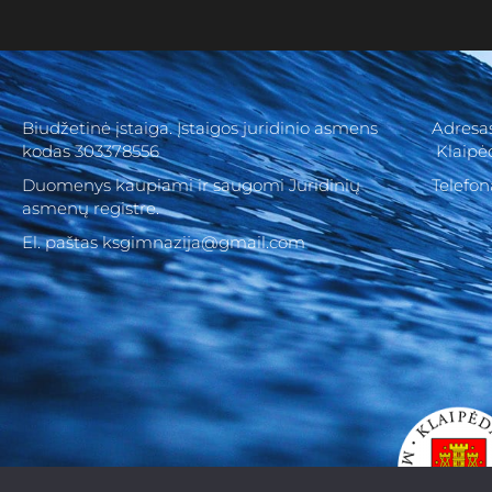
Biudžetinė įstaiga. Įstaigos juridinio asmens
Adresas
kodas 303378556
Klaipė
Duomenys kaupiami ir saugomi Juridinių
Telefon
asmenų registre.
El. paštas ksgimnazija@gmail.com