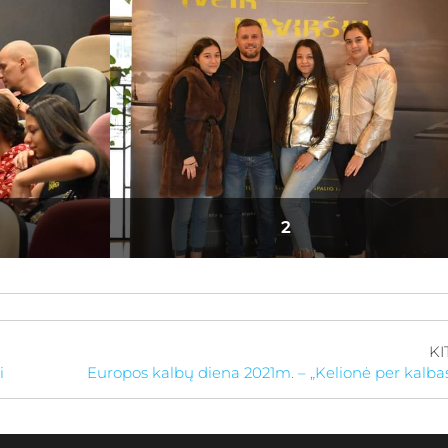
zija
2
KI
i
Europos kalbų diena 2021m. – „Kelionė per kalba