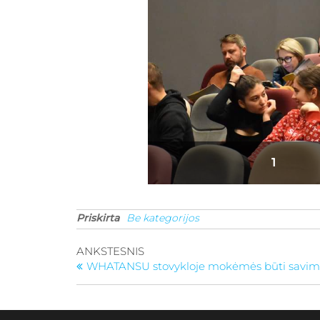
gimna
1
Priskirta
Be kategorijos
ANKSTESNIS
WHATANSU stovykloje mokėmės būti savim