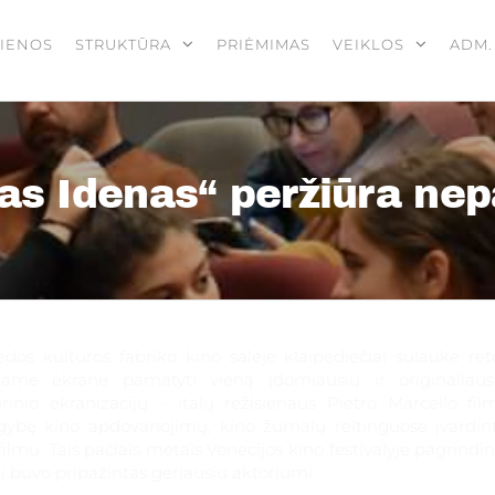
IENOS
STRUKTŪRA
PRIĖMIMAS
VEIKLOS
ADM.
as Idenas“ peržiūra nep
ėdos
tūros fabriko kino salėje klaipėdiečiai sulaukė ret
ame ekrane pamatyti vieną įdomiausių ir originaliaus
inio ekranizacijų – italų režisieriaus Pietro Marcello fil
jų
ugybę kino apdovanojimų, kino žurnalų reitinguose įvardin
ilmu. Tais pačiais metais Venecijos kino festivalyje pagrindin
i buvo pripažintas geriausiu aktoriumi.