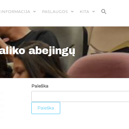
 INFORMACIJA
PASLAUGOS
KITA
aliko abejingų
Paieška
os
ių
mą
Paieška
tu
io