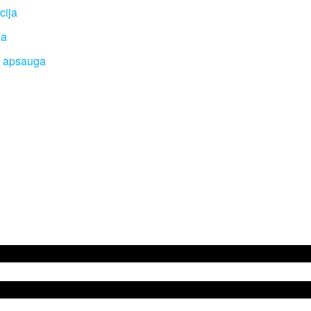
cija
ga
 apsauga