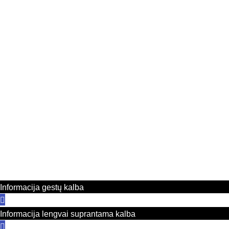
Biudžetinė įstaiga. Įstaigos juridinio asmens
Adresas
kodas 303378556
Klaipė
Duomenys kaupiami ir saugomi Juridinių asmenų
Telefon
registre.
El. paštas ksgimnazija@gmail.com
K
Informacija gestų kalba
Informacija lengvai suprantama kalba