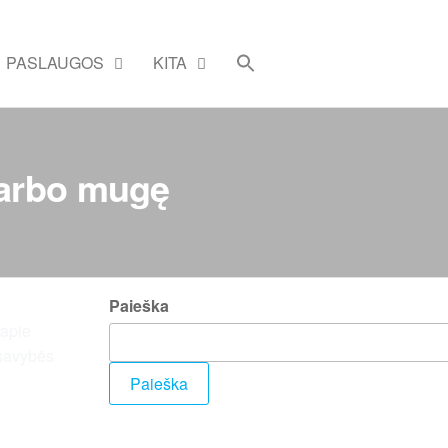
PASLAUGOS
KITA
 darbo mugę
Paieška
 apie
 savybės
Paieška