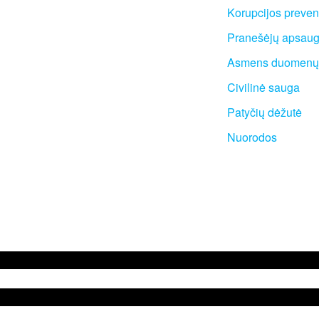
: I. Simonaitytės g.24, LT 95134
Korupcijos preven
da
Pranešėjų apsau
as +370 46 30 01 20
Asmens duomenų
Civilinė sauga
Patyčių dėžutė
Nuorodos
laipėdos suaugusiųjų gimnazija, 2025