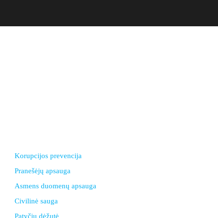
Biudžetinė įstaiga. Įstaigos juridinio asmens kodas
303378556
Duomenys kaupiami ir saugomi Juridinių asmenų registre.
El. paštas ksgimnazija@gmail.com
Adresas: I. Simonaitytės g.24, LT 95134 Klaipėda
Telefonas +370 46 30 01 20
Korupcijos prevencija
Pranešėjų apsauga
Asmens duomenų apsauga
Civilinė sauga
Patyčių dėžutė