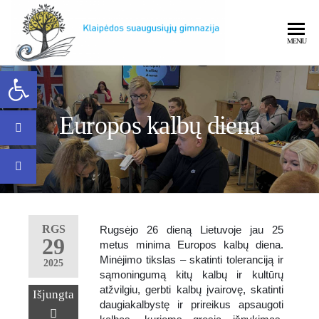
MENIU
Open toolbar
Klaipėdos
Europos kalbų diena
Klaipėdos
RGS
Rugsėjo 26 dieną Lietuvoje jau 25
29
metus minima Europos kalbų diena.
Minėjimo tikslas – skatinti toleranciją ir
2025
suaugusiųjų
sąmoningumą kitų kalbų ir kultūrų
atžvilgiu, gerbti kalbų įvairovę, skatinti
Išjungta
daugiakalbystę ir prireikus apsaugoti