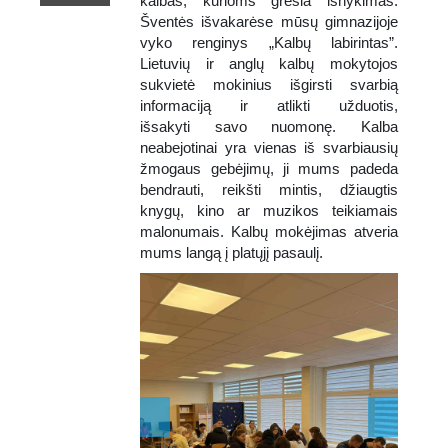
kalbas, kurioms gresia išnykimas.
Šventės išvakarėse mūsų gimnazijoje
vyko renginys „Kalbų labirintas”.
Lietuvių ir anglų kalbų mokytojos
sukvietė mokinius išgirsti svarbią
informaciją ir atlikti užduotis,
išsakyti savo nuomonę. Kalba
neabejotinai yra vienas iš svarbiausių
gimnazija
žmogaus gebėjimų, ji mums padeda
bendrauti, reikšti mintis, džiaugtis
knygų, kino ar muzikos teikiamais
suaugusių
malonumais. Kalbų mokėjimas atveria
mums langą į platųjį pasaulį.