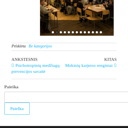
Priskirta
Be kategorijos
gimnazija
ANKSTESNIS
KITAS
Psichotropinių medžiagų
Mokinių karjeros renginiai
prevencijos savaitė
Paieška
Paieška