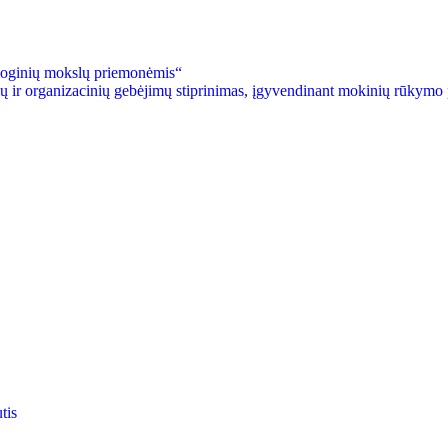
loginių mokslų priemonėmis“
ių ir organizacinių gebėjimų stiprinimas, įgyvendinant mokinių rūkymo
tis