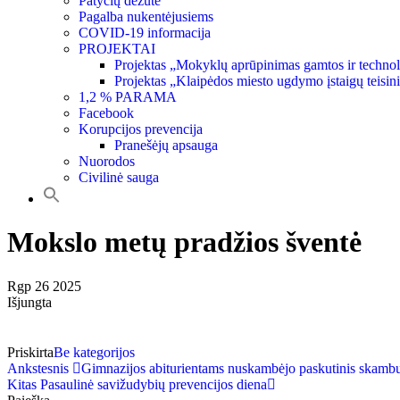
Patyčių dėžutė
Pagalba nukentėjusiems
COVID-19 informacija
PROJEKTAI
Projektas „Mokyklų aprūpinimas gamtos ir techno
Projektas „Klaipėdos miesto ugdymo įstaigų teisin
1,2 % PARAMA
Facebook
Korupcijos prevencija
Pranešėjų apsauga
Nuorodos
Civilinė sauga
Mokslo metų pradžios šventė
Rgp
26
2025
Išjungta
Priskirta
Be kategorijos
Ankstesnis
Gimnazijos abiturientams nuskambėjo paskutinis skambu
Kitas
Pasaulinė savižudybių prevencijos diena