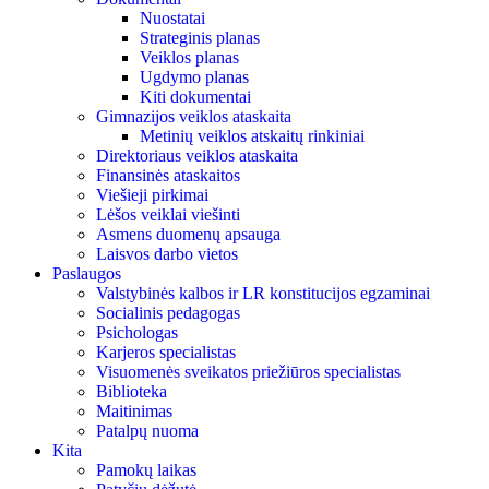
Nuostatai
Strateginis planas
Veiklos planas
Ugdymo planas
Kiti dokumentai
Gimnazijos veiklos ataskaita
Metinių veiklos atskaitų rinkiniai
Direktoriaus veiklos ataskaita
Finansinės ataskaitos
Viešieji pirkimai
Lėšos veiklai viešinti
Asmens duomenų apsauga
Laisvos darbo vietos
Paslaugos
Valstybinės kalbos ir LR konstitucijos egzaminai
Socialinis pedagogas
Psichologas
Karjeros specialistas
Visuomenės sveikatos priežiūros specialistas
Biblioteka
Maitinimas
Patalpų nuoma
Kita
Pamokų laikas