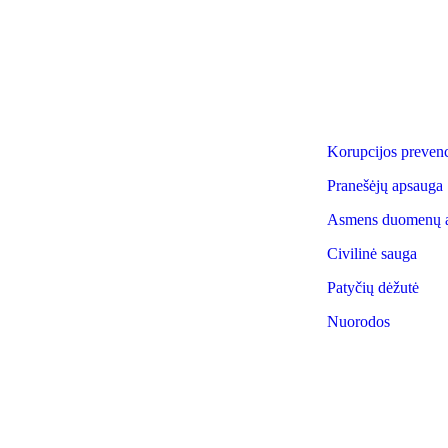
: I. Simonaitytės g.24, LT 95134
Korupcijos prevenc
da
Pranešėjų apsauga
nas +370 46 30 01 20
Asmens duomenų 
Civilinė sauga
Patyčių dėžutė
Nuorodos
Klaipėdos suaugusiųjų gimnazija, 2025