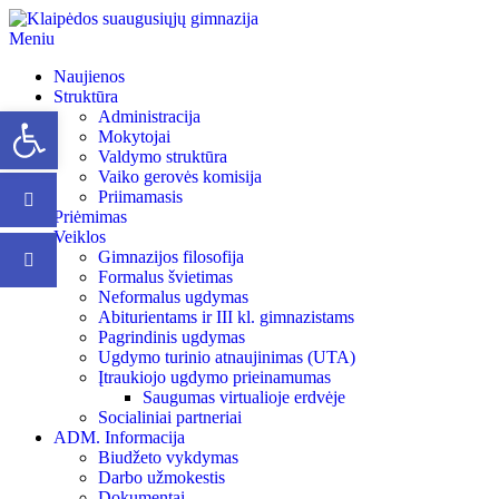
Meniu
Klaipėdos suaugusiųjų gimnazija
Klaipėdos suaugusiųjų gimnazija
Naujienos
Struktūra
Open toolbar
Administracija
Mokytojai
Valdymo struktūra
Vaiko gerovės komisija
Priimamasis
Priėmimas
Veiklos
Gimnazijos filosofija
Formalus švietimas
Neformalus ugdymas
Abiturientams ir III kl. gimnazistams
Pagrindinis ugdymas
Ugdymo turinio atnaujinimas (UTA)
Įtraukiojo ugdymo prieinamumas
Saugumas virtualioje erdvėje
Socialiniai partneriai
ADM. Informacija
Biudžeto vykdymas
Darbo užmokestis
Dokumentai