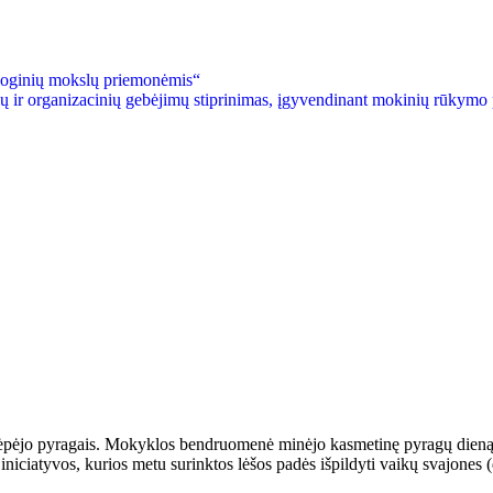
loginių mokslų priemonėmis“
ių ir organizacinių gebėjimų stiprinimas, įgyvendinant mokinių rūkymo
o pyragais. Mokyklos bendruomenė minėjo kasmetinę pyragų dieną. Puo
iniciatyvos, kurios metu surinktos lėšos padės išpildyti vaikų svajones