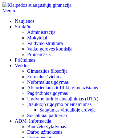
Meniu
Klaipėdos suaugusiųjų gimnazija
Klaipėdos suaugusiųjų gimnazija
Naujienos
Struktūra
Administracija
Mokytojai
Valdymo struktūra
Vaiko gerovės komisija
Priimamasis
Priėmimas
Veiklos
Gimnazijos filosofija
Formalus švietimas
Neformalus ugdymas
Abiturientams ir III kl. gimnazistams
Pagrindinis ugdymas
Ugdymo turinio atnaujinimas (UTA)
Įtraukiojo ugdymo prieinamumas
Saugumas virtualioje erdvėje
Socialiniai partneriai
ADM. Informacija
Biudžeto vykdymas
Darbo užmokestis
Dokumentai