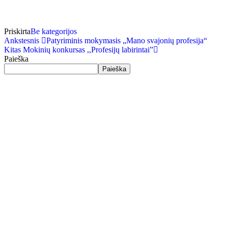
Priskirta
Be kategorijos
Ankstesnis
Patyriminis mokymasis „Mano svajonių profesija“
Kitas
Mokinių konkursas ,,Profesijų labirintai”
Paieška
Paieška
Biudžetinė įstaiga. Įstaigos juridinio asmens kodas
Adresas
303378556
Klaipė
Duomenys kaupiami ir saugomi Juridinių asmenų
Telefo
registre.
El. paštas ksgimnazija@gmail.com