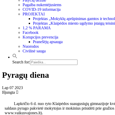
Patyčių dėžutė
Pagalba nukentėjusiems
COVID-19 informacija
PROJEKTAI
Projektas „Mokyklų aprūpinimas gamtos ir techno
Projektas „Klaipėdos miesto ugdymo įstaigų teisin
1,2 % PARAMA
Facebook
Korupcijos prevencija
Pranešėjų apsauga
Nuorodos
Civilinė sauga
Search for:
Pyragų diena
Lap
07
2023
Išjungta
Lapkričio 6 d. nuo ryto Klaipėdos suaugusiųjų gimnazijoje kvėpėj
saldaus pyrago pakvietė mokytojus ir mokinius prisidėti prie gražios 
www.vaikusvajones.lt).