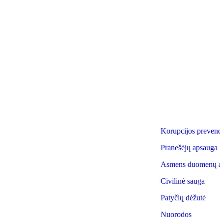
: I. Simonaitytės g.24, LT 95134
Korupcijos prevenc
da
Pranešėjų apsauga
nas +370 46 30 01 20
Asmens duomenų 
Civilinė sauga
Patyčių dėžutė
Nuorodos