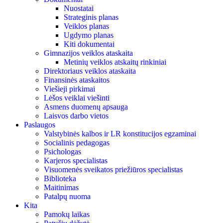
Nuostatai
Strateginis planas
Veiklos planas
Ugdymo planas
Kiti dokumentai
Gimnazijos veiklos ataskaita
Metinių veiklos atskaitų rinkiniai
Direktoriaus veiklos ataskaita
Finansinės ataskaitos
Viešieji pirkimai
Lėšos veiklai viešinti
Asmens duomenų apsauga
Laisvos darbo vietos
Paslaugos
Valstybinės kalbos ir LR konstitucijos egzaminai
Socialinis pedagogas
Psichologas
Karjeros specialistas
Visuomenės sveikatos priežiūros specialistas
Biblioteka
Maitinimas
Patalpų nuoma
Kita
Pamokų laikas