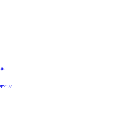
ija
apsauga