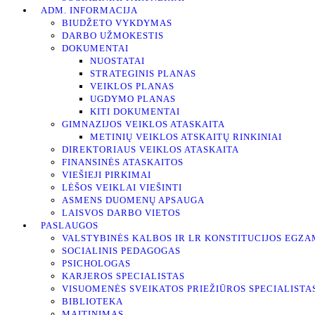
ADM. INFORMACIJA
BIUDŽETO VYKDYMAS
DARBO UŽMOKESTIS
DOKUMENTAI
NUOSTATAI
STRATEGINIS PLANAS
VEIKLOS PLANAS
UGDYMO PLANAS
KITI DOKUMENTAI
GIMNAZIJOS VEIKLOS ATASKAITA
METINIŲ VEIKLOS ATSKAITŲ RINKINIAI
DIREKTORIAUS VEIKLOS ATASKAITA
FINANSINĖS ATASKAITOS
VIEŠIEJI PIRKIMAI
LĖŠOS VEIKLAI VIEŠINTI
ASMENS DUOMENŲ APSAUGA
LAISVOS DARBO VIETOS
PASLAUGOS
VALSTYBINĖS KALBOS IR LR KONSTITUCIJOS EGZA
SOCIALINIS PEDAGOGAS
PSICHOLOGAS
KARJEROS SPECIALISTAS
VISUOMENĖS SVEIKATOS PRIEŽIŪROS SPECIALISTA
BIBLIOTEKA
MAITINIMAS