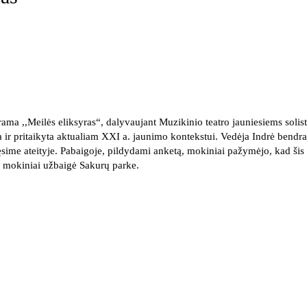
 ,,Meilės eliksyras“, dalyvaujant Muzikinio teatro jauniesiems solis
 ir pritaikyta aktualiam XXI a. jaunimo kontekstui. Vedėja Indrė bendravo
ime ateityje. Pabaigoje, pildydami anketą, mokiniai pažymėjo, kad šis 
iją mokiniai užbaigė Sakurų parke.