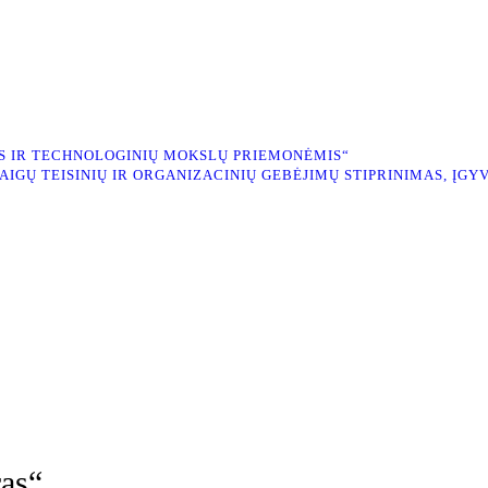
S IR TECHNOLOGINIŲ MOKSLŲ PRIEMONĖMIS“
AIGŲ TEISINIŲ IR ORGANIZACINIŲ GEBĖJIMŲ STIPRINIMAS, Į
ras“