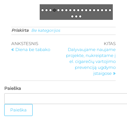
Priskirta
Be kategorijos
ANKSTESNIS
KITAS
Diena be tabako
Dalyvaujame naujame
projekte, nukreiptame į
el. cigarečių vartojimo
prevenciją ugdymo
įstaigose
Paieška
Paieška