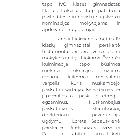
tapo IVC klasės gimnazistas
Nerijus Lukošius. Taip pat buvo
paskelbtos gimnazistų sugalvotos
nominacijos mokytojams ir
apdovanoti nugalėtojai.
Kaip ir kiekvienais metais, IV
klasių gimnazistai perskaitė
testamentą bei perdavė simbolinį
mokyklos raktą III-iokams. Šventės
kulminacija tapo būsimos
mokinės Lukrecijos Lūžaitės
rankose laikomas mokyklinis
varpelis, kuris nuskambėjo
paskutinį kartą jau kviesdamas ne
į pamokas, o į paskutinį etapą –
egzaminus. Nuskambėjus
paskutiniams skambučiui,
direktoriaus pavaduotoja
ugdymui Loreta Sadauskienė
perskaitė Direktoriaus įsakymą
Dėl leidimo abiturientams laikyti