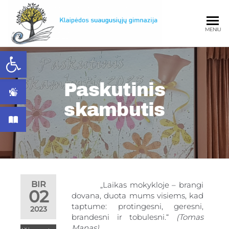
MENIU
Open toolbar
Klaipėdos
Paskutinis
skambutis
Klaipėd
BIR
„Laikas mokykloje – brangi
02
dovana, duota mums visiems, kad
suaugusiųjų
taptume: protingesni, geresni,
2023
brandesni ir tobulesni.“
(Tomas
Manas)