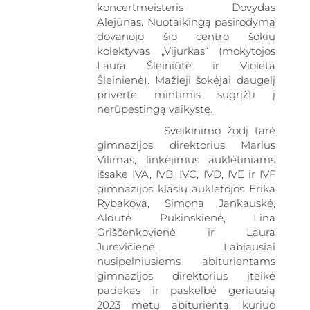
koncertmeisteris Dovydas
Alejūnas. Nuotaikingą pasirodymą
dovanojo šio centro šokių
kolektyvas „Vijurkas“ (mokytojos
Laura Šleiniūtė ir Violeta
Šleinienė). Mažieji šokėjai daugelį
privertė mintimis sugrįžti į
nerūpestingą vaikystę.
Sveikinimo žodį tarė
gimnazi
gimnazijos direktorius Marius
Vilimas, linkėjimus auklėtiniams
išsakė IVA, IVB, IVC, IVD, IVE ir IVF
gimnazijos klasių auklėtojos Erika
Rybakova, Simona Jankauskė,
Aldutė Pukinskienė, Lina
Griščenkovienė ir Laura
Jurevičienė. Labiausiai
nusipelniusiems abiturientams
gimnazijos direktorius įteikė
padėkas ir paskelbė geriausią
2023 metų abiturientą, kuriuo