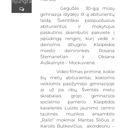
Išjungta
Gegužės 30-ąją mūsų
gimnazija išlydėjo IX-ą abiturientų
laidą. Šventiškai pasipuošusius
abiturientus ir mokytojus
paskutinis skambutis pakvietė į
įspūdingą renginį, kurį vedė ir
dainomis džiugino Klaipėdos
gimnazija
miesto dainininkės Rosana
Štemanetian ir Oksana
Auškalnytė – Mockuvienė.
suaugus
Video filmas priminė, kokie
šių metų abiturientai, kokiomis
veiklomis pasižymėjo gimnazijoje
ar už jos ribų. Šventės metu
skrabalais grojo gimnazijos
socialinio parnerio Klaipėdos
karalienės Luizės jaunimo centro
tautinės muzikos ansamblio
„Ralio“ mokiniai Mantas Šličius ir
Karolis Butkevičius, akordeonu –