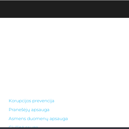
Biudžetinė įstaiga. Įstaigos juridinio asmens kodas
303378556
Duomenys kaupiami ir saugomi Juridinių asmenų
registre.
El. paštas ksgimnazija@gmail.com
Adresas: I. Simonaitytės g.24, LT 95134 Klaipėda
Telefonas +370 46 30 01 20
Korupcijos prevencija
Pranešėjų apsauga
Asmens duomenų apsauga
Civilinė sauga