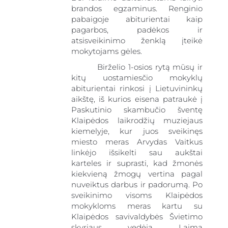
brandos egzaminus. Renginio
pabaigoje abiturientai kaip
pagarbos, padėkos ir
atsisveikinimo ženklą įteikė
mokytojams gėles.
Birželio 1-osios rytą mūsų ir
kitų uostamiesčio mokyklų
abiturientai rinkosi į Lietuvininkų
aikštę, iš kurios eisena patraukė į
Paskutinio skambučio šventę
Klaipėdos laikrodžių muziejaus
kiemelyje, kur juos sveikinęs
miesto meras Arvydas Vaitkus
linkėjo išsikelti sau aukštai
karteles ir suprasti, kad žmonės
kiekvieną žmogų vertina pagal
nuveiktus darbus ir padorumą. Po
sveikinimo visoms Klaipėdos
mokykloms meras kartu su
Klaipėdos savivaldybės Švietimo
skyriaus vedėja Laima