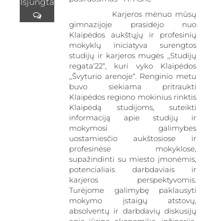
Išjungta
Karjeros mėnuo mūsų
gimnazijoje prasidėjo nuo
Klaipėdos aukštųjų ir profesinių
mokyklų iniciatyva surengtos
studijų ir karjeros mugės ,,Studijų
regata‘22“, kuri vyko Klaipėdos
,,Švyturio arenoje“. Renginio metu
gimnazija
buvo siekiama pritraukti
Klaipėdos regiono mokinius rinktis
Klaipėdą studijoms, suteikti
suaugus
informaciją apie studijų ir
mokymosi galimybes
uostamiesčio aukštosiose ir
profesinėse mokyklose,
supažindinti su miesto įmonėmis,
potencialiais darbdaviais ir
karjeros perspektyvomis.
Turėjome galimybę paklausyti
mokymo įstaigų atstovų,
absolventų ir darbdavių diskusijų