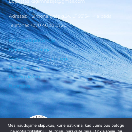
El. paštas ksgimnazija@gmail.com
Adresas: I. Simonaitytės g.24, LT 95134 Klaipėda
Telefonas +370 46 30 01 20
Korupcijos prevencija
Pranešėjų apsauga
Asmens duomenų apsauga
Civilinė sauga
Patyčių dėžutė
Nuorodos
Mes naudojame slapukus, kurie užtikrina, kad Jums bus patogu
naudotis tinklalapiu. Jei toliau naršysite mūsų tinklalapyje, tai