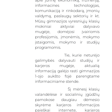
apie jūrinę ekonomiką, inžineriją,
informacines technologijas,
komunikaciją ir rinkodarą, įmonių
valdymą, paslaugų sektorių ir kt.
Mūsų gimnazijos vyresniųjų klasių
mokiniai aktyviai dalyvavo
mugėje, domėjosi įvairiomis
profesijomis, įmonėmis, mokymo
įstaigomis, mokymo ir studijų
programomis.
gimnazi
Tie, kurie neturėjo
galimybės dalyvauti studijų ir
karjeros mugėje, aktualią
informaciją galėjo rasti gimnazijos
1-ojo aukšto fojė parengtame
informaciniame stende.
Šį mėnesį klasių
valandėlėse ir socialinių įgūdžių
pamokose daugiau dėmesio
skyrėme karjeros informacijos
paieškai internete, karjeros