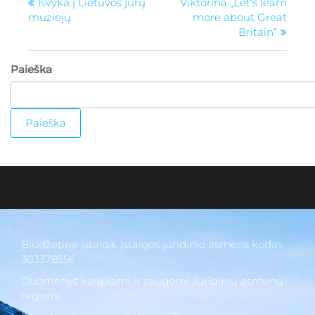
Išvyka į Lietuvos jūrų
Viktorina „Let‘s learn
muziejų
more about Great
Britain“
Paieška
Paieška
Biudžetinė įstaiga. Įstaigos juridinio asmens kodas
303378556
Duomenys kaupiami ir saugomi Juridinių asmenų
registre.