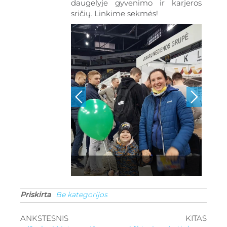
daugelyje gyvenimo ir karjeros
sričių. Linkime sėkmės!
Priskirta
Be kategorijos
ANKSTESNIS
KITAS