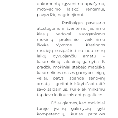
dokumentų (gyvenimo aprašymo,
motyvacinio laiško) rengimui,
pavyzdžių nagrinėjimui.
Pasibaigus pavasario
atostogoms ir šventėms, jaunimo
klasių vadovai suorganizavo
mokinių profesinio veiklinimo
išvyką. Vykome į Kretingos
muziejų susipažinti su nuo senų
laikų gyvuojančiu amatu –
karamelinių saldainių gamyba. Iš
pradžių mokiniai stebėjo magišką
karamelinės masės gamybos eigą,
vėliau patys išbandė senovinį
amatą – greitai ir kūrybiškai raitė
savo saldainius, kurie akimirksniu
tapdavo ledinukais ant pagaliuko.
Džiaugiamės, kad mokiniai
turėjo įvairių galimybių įgyti
kompetencijų, kurias pritaikys