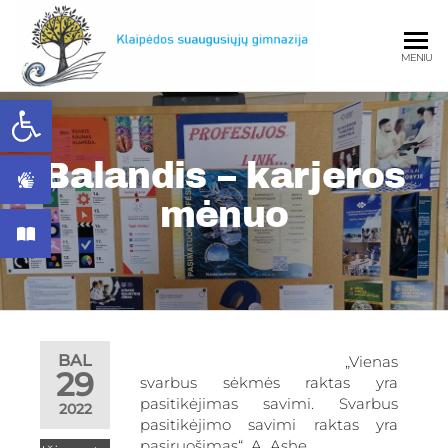
MENIU
Open toolbar
Klaipėdos
Balandis – karjeros
mėnuo
Klaipėd
BAL
„Vienas
29
svarbus sėkmės raktas yra
suaugusiųjų
pasitikėjimas savimi. Svarbus
2022
pasitikėjimo savimi raktas yra
pasiruošimas“ A. Ashe