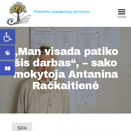
MENIU
Open toolbar
Klaipėdos
„Man visada patiko
šis darbas“, – sako
mokytoja Antanina
Klaipėd
Račkaitienė
suaugusiųjų
SPA
Gimnazijos bendruomenė