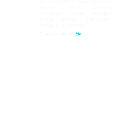
sunkiame darbe. Tegul Jūsų meilė,
šiluma ir išmintis jauniems
žmonėms padeda išsiauginti
tvirtus sparnus prasmingam
skrydžiui į gyvenimą.
Daugiau skaitykite
čia
gimnazi