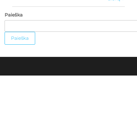
Paieška
Paieška
Biudžetinė įstaiga. Įstaigos juridinio asmens kodas
303378556
Duomenys kaupiami ir saugomi Juridinių asmenų
registre.
El. paštas ksgimnazija@gmail.com