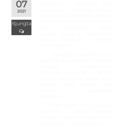
07
džiaugiasi ir didžiuojasi bene
garbiausio amžiaus šalyje
2021
mokytoja Antanina Račkaitiene. Ji,
būdama 82 metų ir turėdama 54
Išjungta
metų mokytojavimo patirtį,
kasdien skuba į klasę mokyti
mūsų gimnazijos mokinius
matematikos.
gimnazija
Mokytojo pašaukimas – tai
garbinga ir atsakinga misija būti
suaugus
žmogaus bendrakeleiviu.
Mokytoja Antanina visuomet
padeda mokiniams savyje atrasti
talentų lobyną, asmens vertę,
dalytis savo dvasinėmis
vertybėmis.
Tad linkime Jums, mokytoja
Antanina, geros sveikatos,
stiprybės, ištvermės, neblėstančio
entuziazmo atsakingame ir